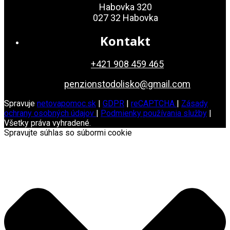
Habovka 320
027 32 Habovka
Kontakt
+421 908 459 465
penzionstodolisko@gmail.com
Spravuje
netovapomoc.sk
|
GDPR
|
reCAPTCHA
|
Zásady
ochrany osobných údajov
|
Podmienky používania služby
|
Všetky práva vyhradené.
Spravujte súhlas so súbormi cookie