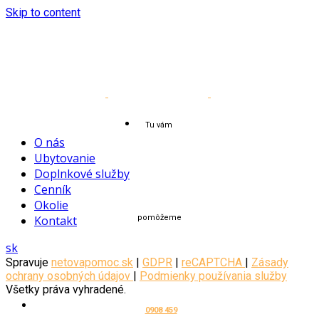
Skip to content
Tu vám
O nás
Ubytovanie
Doplnkové služby
Cenník
Okolie
Kontakt
pomôžeme
sk
Spravuje
netovapomoc.sk
|
GDPR
|
reCAPTCHA
|
Zásady
ochrany osobných údajov
|
Podmienky používania služby
Všetky práva vyhradené.
0908 459