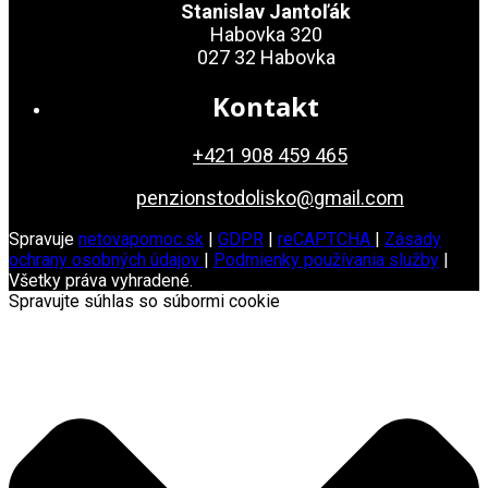
Stanislav Jantoľák
Habovka 320
027 32 Habovka
Kontakt
+421 908 459 465
penzionstodolisko@gmail.com
Spravuje
netovapomoc.sk
|
GDPR
|
reCAPTCHA
|
Zásady
ochrany osobných údajov
|
Podmienky používania služby
|
Všetky práva vyhradené.
Spravujte súhlas so súbormi cookie