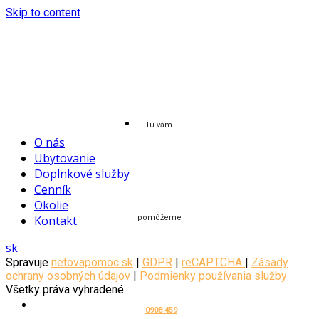
Skip to content
Tu vám
O nás
Ubytovanie
Doplnkové služby
Cenník
Okolie
Kontakt
pomôžeme
sk
Spravuje
netovapomoc.sk
|
GDPR
|
reCAPTCHA
|
Zásady
ochrany osobných údajov
|
Podmienky používania služby
Všetky práva vyhradené.
0908 459